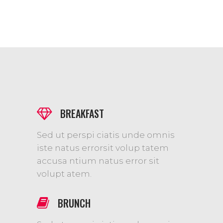
BREAKFAST
Sed ut perspi ciatis unde omnis
iste natus errorsit volup tatem
accusa ntium natus error sit
volupt atem.
BRUNCH